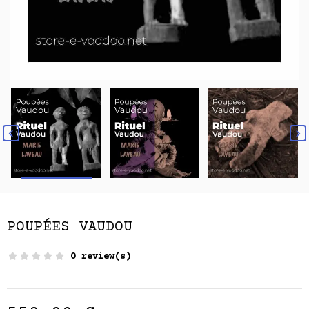


POUPÉES VAUDOU
0 review(s)