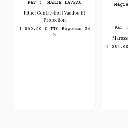
Par 
Par :
MARIE LAVEAU
24
Rituel De
Marassa Rite - Games Lucky
1 183,0
1 064,00 €
TTC Réponse 24
h