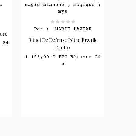
Par :
MARIE LAVEAU
Rituel Contre-Sort Vaudou Et
Protection
Pa
1 050,00 €
TTC Réponse 24
h
lie
Maras
1 064,
 24