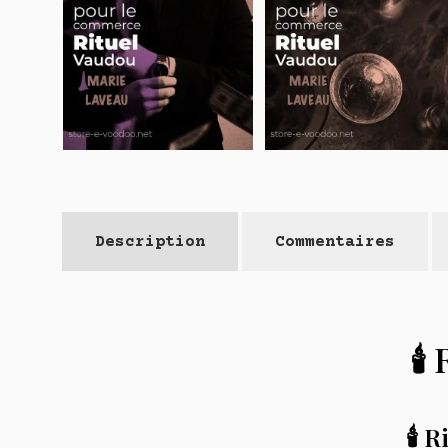
Description
Commentaires
🕯
🕯️