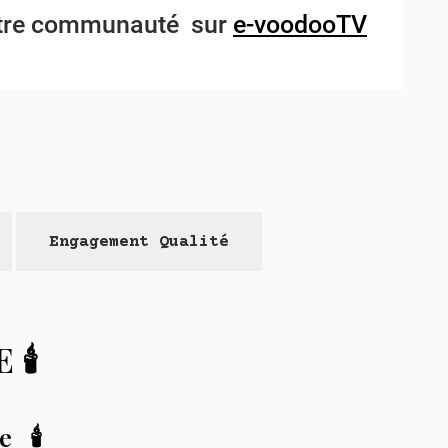
notre communauté sur
e-voodooTV
Engagement Qualité
🕯️
 🕯️