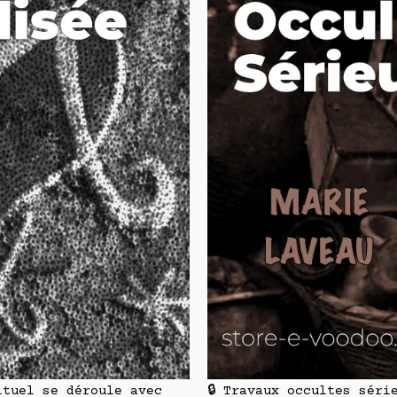
ituel se déroule avec
🔒 Travaux occultes séri