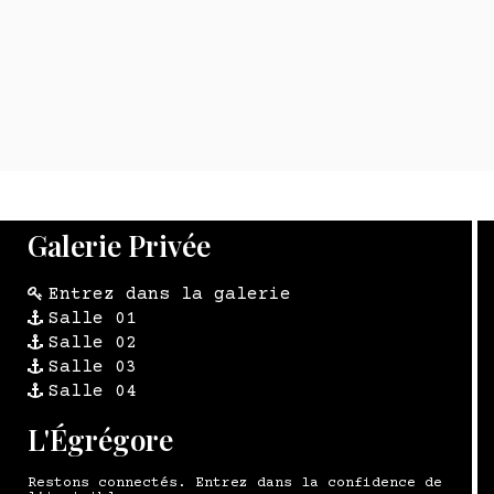
534,00 €
524,00 €
58
TTC Réponse 24
TTC Réponse 24
h
h
Galerie Privée
Entrez dans la galerie
Salle 01
Salle 02
Salle 03
Salle 04
L'Égrégore
Restons connectés. Entrez dans la confidence de