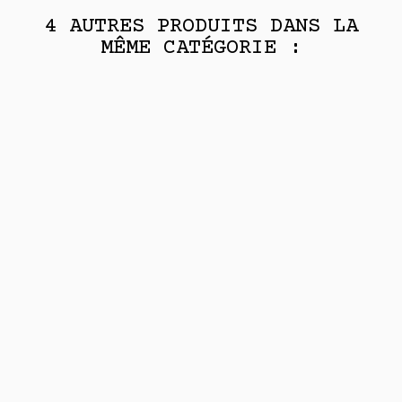
4 AUTRES PRODUITS DANS LA
MÊME CATÉGORIE :
Par :
MARIE LAVEAU
Par :
MARIE LAVEAU
Riche Et Célèbre
Envoutement Vaudou