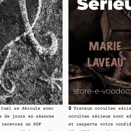
ituel se déroule avec
🔒 Travaux occultes séri
e de jours en séances
occultes sérieux sont e
 recevrez un PDF
et respecte votre confi