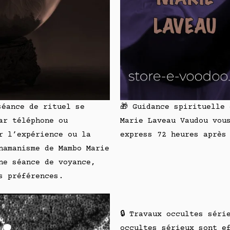
séance de rituel se
🎁 Guidance spirituelle
ar téléphone ou
Marie Laveau Vaudou vou
r l’expérience ou la
express 72 heures après
hamanisme de Mambo Marie
ne séance de voyance,
s préférences.
🔒 Travaux occultes séri
occultes sérieux sont e