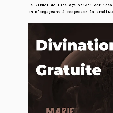
Ce
Rituel de Ficelage Vaudou
est idéal
en s’engageant à respecter la traditi