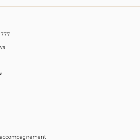
 777
wa
s
et d'accompagnement