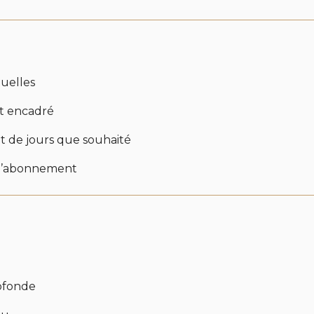
tuelles
et encadré
ant de jours que souhaité
a l’abonnement
rofonde