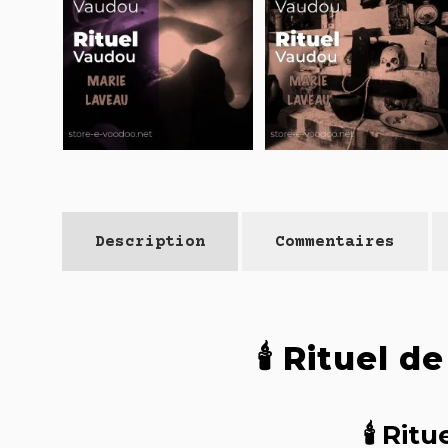
Description
Commentaires
🕯️ Rituel 
🕯️ Ri