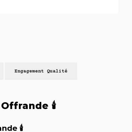
Engagement Qualité
Offrande 🕯️
nde 🕯️