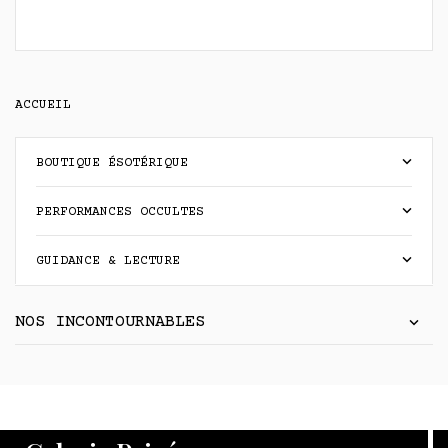
ACCUEIL
keyboard_arrow_down
BOUTIQUE ÉSOTÉRIQUE
keyboard_arrow_down
PERFORMANCES OCCULTES
keyboard_arrow_down
GUIDANCE & LECTURE
NOS INCONTOURNABLES