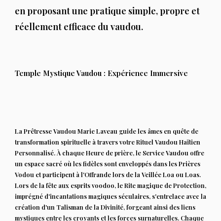
en proposant une pratique simple, propre et
réellement efficace du vaudou.
Temple Mystique Vaudou : Expérience Immersive
La Prêtresse Vaudou Marie Laveau guide les âmes en quête de
transformation spirituelle à travers votre Rituel Vaudou Haïtien
Personnalisé. À chaque Heure de prière, le Service Vaudou offre
un espace sacré où les fidèles sont enveloppés dans les Prières
Vodou et participent à l'Offrande lors de la Veillée Loa ou Loas.
Lors de la fête aux esprits voodoo, le Rite magique de Protection,
imprégné d'incantations magiques séculaires, s'entrelace avec la
création d'un Talisman de la Divinité, forgeant ainsi des liens
mystiques entre les croyants et les forces surnaturelles. Chaque