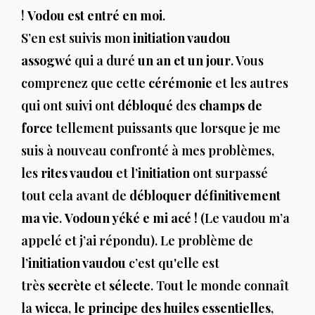
!
Vodou est entré en moi
.
S’en est suivis mon
initiation vaudou
assogwé
qui a duré
un an et un jour
. Vous
comprenez que cette
cérémonie
et les autres
qui ont suivi ont
débloqué
des
champs de
force
tellement puissants que lorsque je me
suis à nouveau confronté à mes problèmes,
les
rites vaudou
et l’
initiation
ont surpassé
tout cela avant de
débloquer définitivement
ma vie
.
Vodoun yéké e mi acé !
(Le vaudou m’a
appelé et j’ai répondu). Le problème de
l’
initiation vaudou
c’est qu'elle est
très
secrète
et
sélecte
. Tout le monde connaît
la
wicca
,
le principe des huiles essentielles
,