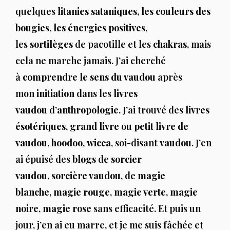
quelques
litanies sataniques
,
les couleurs des
bougies
,
les énergies positives
,
les
sortilèges
de pacotille et les
chakras
, mais
cela ne marche jamais. J’ai cherché
à
comprendre le sens du vaudou
après
mon
initiation
dans les
livres
vaudou
d’
anthropologie
. J’ai trouvé des
livres
ésotériques
,
grand livre
ou
petit livre de
vaudou
,
hoodoo
,
wicca
, soi-disant
vaudou
. J’en
ai épuisé des
blogs
de
sorcier
vaudou
,
sorcière vaudou
, de
magie
blanche
,
magie rouge
,
magie verte
,
magie
noire
,
magie rose
sans efficacité. Et puis un
jour, j’en ai eu marre, et je me suis fâchée et