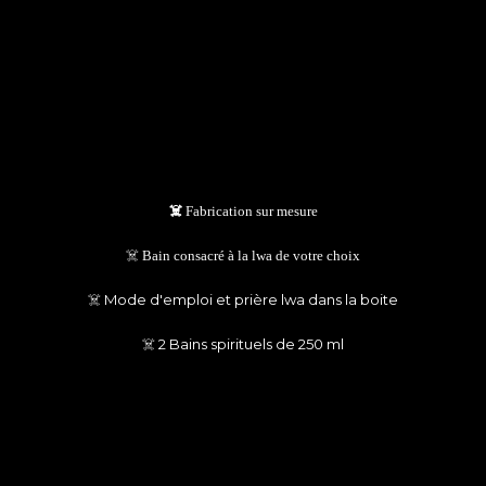
Commandez votre bain
démarré
☠️
Fabrication sur mesure
☠️
Bain consacré à la lwa de votre choix
☠️ Mode d'emploi et prière lwa dans la boite
☠️ 2 Bains spirituels de 250 ml
249,95 €
Je craque