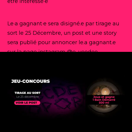
être intéressé·e
Le·a gagnant·e sera disigné.e par tirage au
sort le 25 Décembre, un post et une story
sera publié pour annoncer le.a gagnant.e
sur la page instagram @e_voodoo