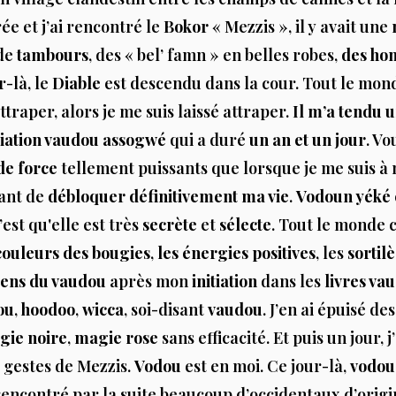
rée et j’ai rencontré le
Bokor
« Mezzis », il y avait une
 de
tambours
, des « bel’ famn » en belles robes,
des ho
ur-là, le
Diable
est descendu dans la cour. Tout le mond
attraper, alors je me suis laissé attraper.
Il m’a tendu 
tiation vaudou assogwé
qui a duré
un an et un jour
. V
de force
tellement puissants que lorsque je me suis à
vant de
débloquer définitivement ma vie
.
Vodoun yéké e
’est qu'elle est très
secrète
et
sélecte
. Tout le monde 
couleurs des bougies
,
les énergies positives
, les
sortil
ens du vaudou
après mon
initiation
dans les
livres va
ou
,
hoodoo
,
wicca
, soi-disant
vaudou
. J’en ai épuisé de
gie noire
,
magie rose
sans efficacité. Et puis un jour, 
s gestes de Mezzis.
Vodou
est en moi. Ce jour-là,
vodou
i rencontré par la suite beaucoup d’occidentaux d’ori