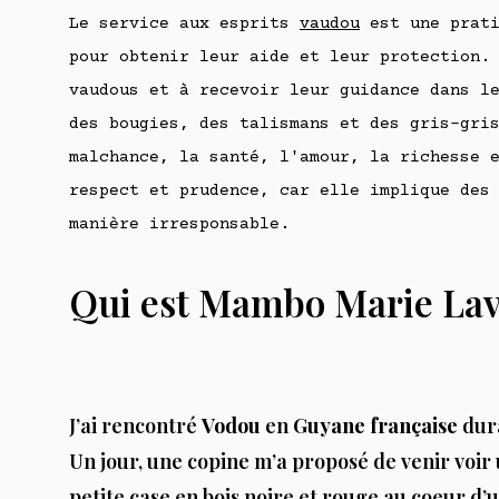
Le service aux esprits
vaudou
est une prati
pour obtenir leur aide et leur protection.
vaudous et à recevoir leur guidance dans l
des bougies, des talismans et des gris-gri
malchance, la santé, l'amour, la richesse 
respect et prudence, car elle implique des
manière irresponsable.
Qui est Mambo Marie Lav
J’ai rencontré
Vodou
en
Guyane française
dura
Un jour, une copine m’a proposé de venir voir
petite case en bois noire et rouge au coeur d’