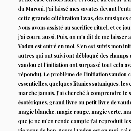
du Maroni. J’ai laissé mes savates devant l’ent
cette
grande célébration
Lwas
, des musiques
Nous avons assisté au
sacrifice rituel
, et ce jo
j’ai couru aussi. Puis, on m’a dit de me laisser 
Vodou est entré en moi
. S’en est suivis mon
ini
autres qui ont suivi ont
débloqué
des
champs 
vaudou
et l’
initiation
ont surpassé tout cela a
répondu). Le problème de l’
initiation vaudou
c
essentielles
, quelques
litanies sataniques
,
les 
marche jamais. J’ai cherché à
comprendre le s
ésotériques
,
grand livre
ou
petit livre de vaud
magie blanche
,
magie rouge
,
magie verte
,
ma
que je ne m’en rende compte j’ai reproduit le
vie pour de bon. Boum !
Vodou est en moi
. J’a