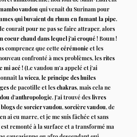
mambo vaudou
qui venait du Surinam pour
mmes qui buvaient du rhum en fumant la pipe
.
e courait pour ne pas se faire attraper, alors
un coeur chaud dans lequel j’ai croqué
! Boum !
ous comprenez que cette
cérémonie
et les
 nouveau confronté à mes problèmes, les
rites
 mi acé !
(Le vaudou m’a appelé et j’ai
connaît la
wicca
,
le principe des huiles
èges
de pacotille et les
chakras
, mais cela ne
udou
d’
anthropologie
. J’ai trouvé des
livres
s
blogs
de
sorcier vaudou
,
sorcière vaudou
, de
j’en ai eu marre, et je me suis fâchée et sans
est remonté à la surface et a transformé ma
gine caucasienne ou afro descendant qui