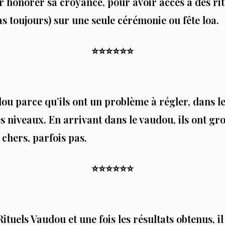
 honorer sa croyance, pour avoir accès à des rit
as toujours) sur une seule cérémonie ou fête loa.
⭐️⭐️⭐️⭐️⭐️⭐️
u parce qu’ils ont un problème à régler, dans le
es niveaux. En arrivant dans le vaudou, ils ont gro
 chers, parfois pas.
⭐️⭐️⭐️⭐️⭐️⭐️
ituels Vaudou et une fois les résultats obtenus, il