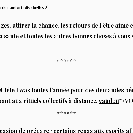
⚡️
s demandes individuelles
es, attirer la chance, les retours de l'être aimé 
la santé et toutes les autres bonnes choses à vous s
⭐️⭐️⭐️⭐️⭐️⭐️
t fête Lwas toutes l’année pour des demandes bé
ant aux rituels collectifs à distance.
vaudou
">VO
⭐️⭐️⭐️⭐️⭐️⭐️
ccasion de préparer certains repas aux esprits afi