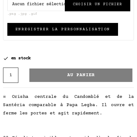
Aucun fichier sélectionné
CHOISIR UN FICHIER
.png .jpg .gif
ENREGISTRER LA PERSONNALISATION

en stock
AU PANIER
☠️ Orisha centrale du Candomblé et de la
Santéria comparable à Papa Legba. Il ouvre et
ferme les portes et agit rapidement.