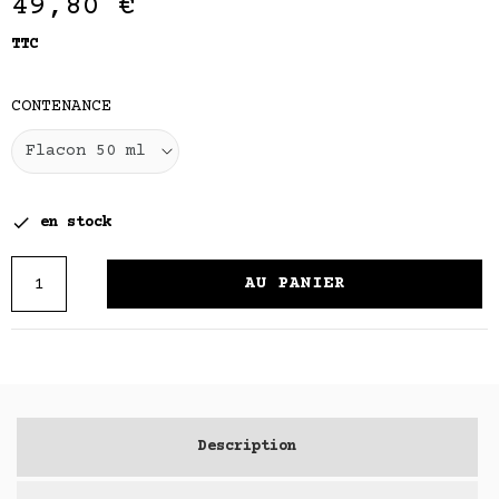
49,80 €
TTC
CONTENANCE

en stock
AU PANIER
Description