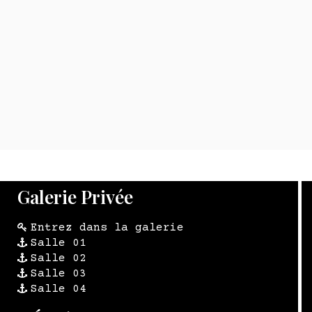
VOODOO KIT - PACK 4
BRING LUCK - Huile Magique
VO
ELEMENTS - Diy Sur Mesure
E
49,80 €
TTC Réponse 24 h
Marie...
567,00 €
31
TTC Réponse 24
h
Galerie Privée
Entrez dans la galerie
Salle 01
Salle 02
Salle 03
Salle 04