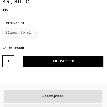
49,80 €
TTC
CONTENANCE

en stock
AU PANIER
Description