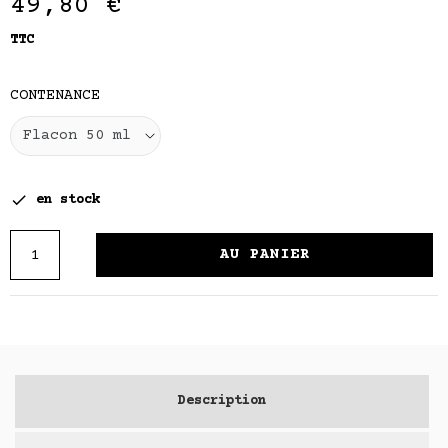
49,80 €
TTC
CONTENANCE

en stock
AU PANIER
Description